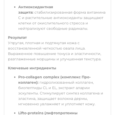
Антиоксидантная
защита:
стабилизированная форма витамина
С и растительные антиоксиданты защищают
клетки от окислительного стресса и
нейтрализуют свободные радикалы.
Результат
Упругая, плотная и подтянутая кожа с
восстановленной четкостью овала лица.
Выраженное повышение тонуса и эластичности,
разглаженные морщины и улучшенная текстура.
Ключевые ингредиенты
Pro-collagen complex (комплекс Про-
коллаген):
гидролизованный коллаген,
биопептиды CL и EL, экстракт аларии
эскуленты. Стимулирует синтез коллагена и
эластина, защищает волокна дермы,
мгновенно увлажняет и уплотняет кожу.
Lifto-proteins (лифтопротеины